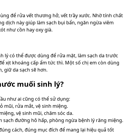
ùng để rửa vết thương hở, vết trầy xước. Nhờ tính chất
ng dịch này giúp làm sạch bụi bẩn, ngăn ngừa viêm
ót như cồn hay oxy già.
h lý có thể được dùng để rửa mặt, làm sạch da trước
 để xịt khoáng cấp ẩm tức thì. Một số chị em còn dùng
, giữ da sạch sẽ hơn.
nước muối sinh lý?
hầu như ai cũng có thể sử dụng:
hỏ mũi, rửa mắt, vệ sinh miệng.
 miệng, vệ sinh mũi, chăm sóc da.
àm sạch đường hô hấp, phòng ngừa bệnh lý răng miệng.
 đúng cách, đúng mục đích để mang lại hiệu quả tốt