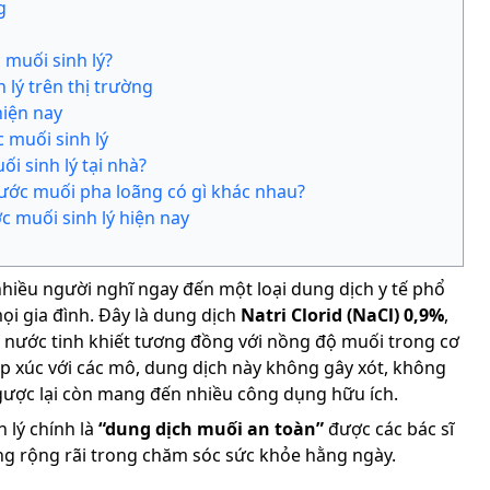
g
 muối sinh lý?
 lý trên thị trường
hiện nay
 muối sinh lý
i sinh lý tại nhà?
nước muối pha loãng có gì khác nhau?
 muối sinh lý hiện nay
nhiều người nghĩ ngay đến một loại dung dịch y tế phổ
ọi gia đình. Đây là dung dịch
Natri Clorid (NaCl) 0,9%
,
và nước tinh khiết tương đồng với nồng độ muối trong cơ
tiếp xúc với các mô, dung dịch này không gây xót, không
gược lại còn mang đến nhiều công dụng hữu ích.
 lý chính là
“dung dịch muối an toàn”
được các bác sĩ
ng rộng rãi trong chăm sóc sức khỏe hằng ngày.