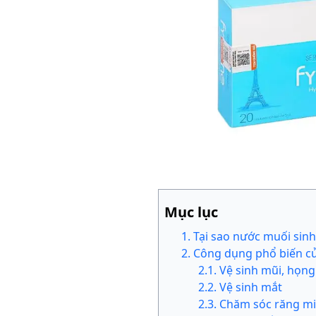
Mục lục
1
.
Tại sao nước muối sinh 
2
.
Công dụng phổ biến củ
2
.
1
.
Vệ sinh mũi, họng
2
.
2
.
Vệ sinh mắt
2
.
3
.
Chăm sóc răng m