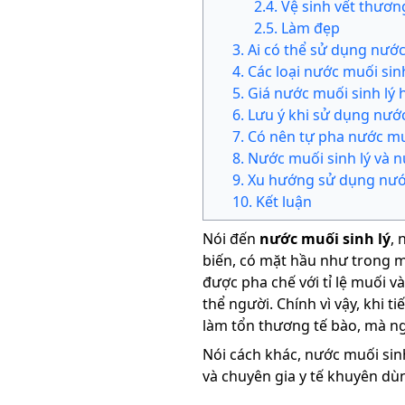
2
.
4
.
Vệ sinh vết thươn
2
.
5
.
Làm đẹp
3
.
Ai có thể sử dụng nước
4
.
Các loại nước muối sinh
5
.
Giá nước muối sinh lý 
6
.
Lưu ý khi sử dụng nước
7
.
Có nên tự pha nước muố
8
.
Nước muối sinh lý và 
9
.
Xu hướng sử dụng nước
10
.
Kết luận
Nói đến
nước muối sinh lý
, 
biến, có mặt hầu như trong m
được pha chế với tỉ lệ muối 
thể người. Chính vì vậy, khi 
làm tổn thương tế bào, mà n
Nói cách khác, nước muối sinh
và chuyên gia y tế khuyên dù