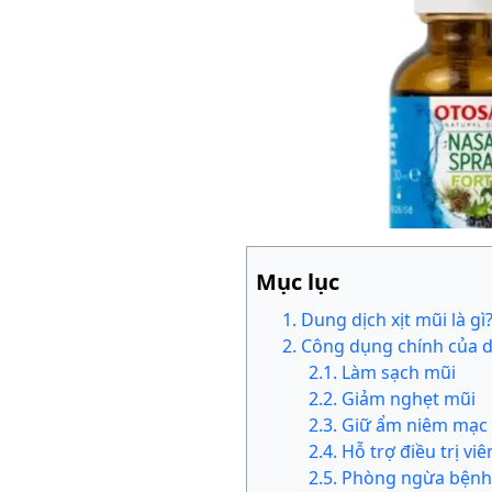
Mục lục
1
.
Dung dịch xịt mũi là gì
2
.
Công dụng chính của d
2
.
1
.
Làm sạch mũi
2
.
2
.
Giảm nghẹt mũi
2
.
3
.
Giữ ẩm niêm mạc
2
.
4
.
Hỗ trợ điều trị v
2
.
5
.
Phòng ngừa bệnh