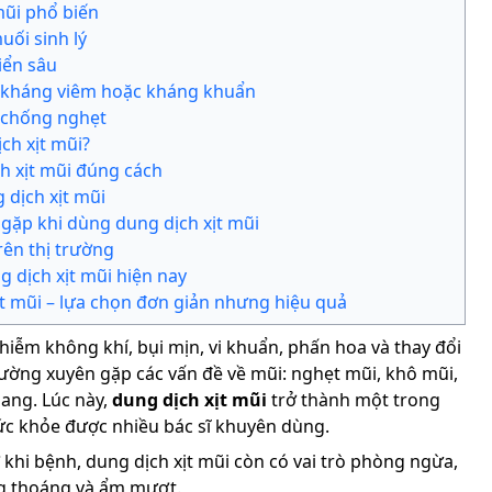
mũi phổ biến
ối sinh lý
iển sâu
i kháng viêm hoặc kháng khuẩn
i chống nghẹt
ch xịt mũi?
h xịt mũi đúng cách
 dịch xịt mũi
gặp khi dùng dung dịch xịt mũi
rên thị trường
 dịch xịt mũi hiện nay
ịt mũi – lựa chọn đơn giản nhưng hiệu quả
hiễm không khí, bụi mịn, vi khuẩn, phấn hoa và thay đổi
hường xuyên gặp các vấn đề về mũi: nghẹt mũi, khô mũi,
ang. Lúc này,
dung dịch xịt mũi
trở thành một trong
c khỏe được nhiều bác sĩ khuyên dùng.
 khi bệnh, dung dịch xịt mũi còn có vai trò phòng ngừa,
g thoáng và ẩm mượt.