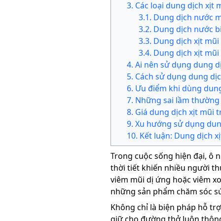
3
.
Các loại dung dịch xịt 
3
.
1
.
Dung dịch nước mu
3
.
2
.
Dung dịch nước b
3
.
3
.
Dung dịch xịt mũ
3
.
4
.
Dung dịch xịt mũ
4
.
Ai nên sử dụng dung dị
5
.
Cách sử dụng dung dịc
6
.
Ưu điểm khi dùng dung
7
.
Những sai lầm thường 
8
.
Giá dung dịch xịt mũi t
9
.
Xu hướng sử dụng dung
10
.
Kết luận: Dung dịch x
Trong cuộc sống hiện đại, ô n
thời tiết khiến nhiều người t
viêm mũi dị ứng hoặc viêm xo
những sản phẩm chăm sóc sứ
Không chỉ là biện pháp hỗ trợ
giữ cho đường thở luôn thôn