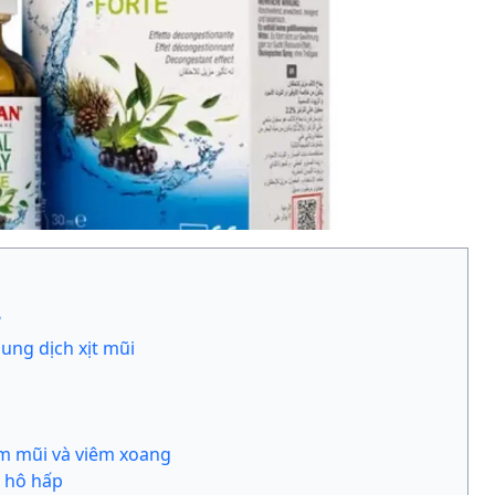
?
ung dịch xịt mũi
iêm mũi và viêm xoang
 hô hấp