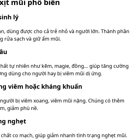
 xịt mũi phổ biến
inh lý
oàn, dùng được cho cả trẻ nhỏ và người lớn. Thành phần
ng rửa sạch và giữ ẩm mũi.
sâu
chất tự nhiên như kẽm, magie, đồng… giúp tăng cường
ng dùng cho người hay bị viêm mũi dị ứng.
áng viêm hoặc kháng khuẩn
o người bị viêm xoang, viêm mũi nặng. Chúng có thêm
iêm, giảm phù nề.
ng nghẹt
 chất co mạch, giúp giảm nhanh tình trạng nghẹt mũi.