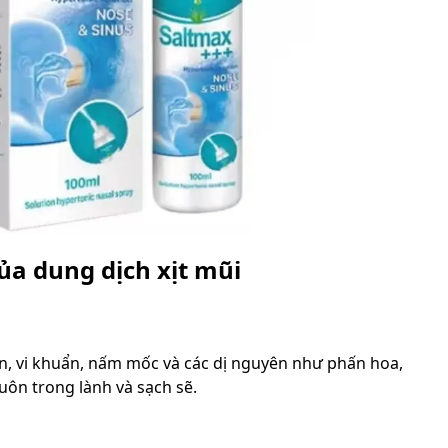
ủa dung dịch xịt mũi
ẩn, vi khuẩn, nấm mốc và các dị nguyên như phấn hoa,
uôn trong lành và sạch sẽ.