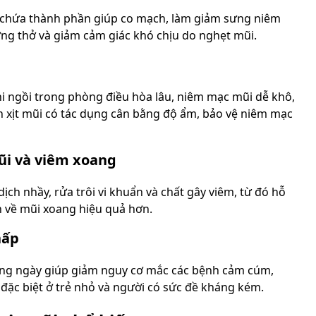
i chứa thành phần giúp co mạch, làm giảm sưng niêm
ng thở và giảm cảm giác khó chịu do nghẹt mũi.
khi ngồi trong phòng điều hòa lâu, niêm mạc mũi dễ khô,
ch xịt mũi có tác dụng cân bằng độ ẩm, bảo vệ niêm mạc
mũi và viêm xoang
dịch nhầy, rửa trôi vi khuẩn và chất gây viêm, từ đó hỗ
nh về mũi xoang hiệu quả hơn.
hấp
ằng ngày giúp giảm nguy cơ mắc các bệnh cảm cúm,
 đặc biệt ở trẻ nhỏ và người có sức đề kháng kém.