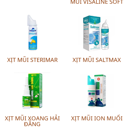
MŨI VISALINE SOFT
XỊT MŨI STERIMAR
XỊT MŨI SALTMAX
XỊT MŨI XOANG HẢI
XỊT MŨI ION MUỐI
ĐẰNG