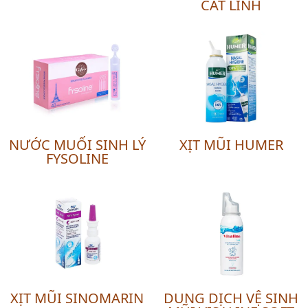
CÁT LINH
NƯỚC MUỐI SINH LÝ
XỊT MŨI HUMER
FYSOLINE
XỊT MŨI SINOMARIN
DUNG DỊCH VỆ SINH