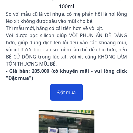
100ml
So với mẫu cũ là vòi nhựa, có mẹ phản hồi là hơi lỏng
lẻo xịt không được sâu vào mũi cho bé.
Thì mẫu mới, hãng có cải tiến hơn về vòi xịt.
Vòi được bọc silicon giúp VÒI PHUN ẤN DỄ DÀNG
hơn, giúp dung dịch len lỏi đều vào các khoang mũi,
vòi xịt được bọc cao su mềm làm bé dễ chịu hơn, nếu
BÉ CỬ ĐỘNG trong lúc xịt, vòi xịt cũng KHÔNG LÀM
TỔN THƯƠNG MŨI BÉ.
- Giá bán: 205.000 (có khuyến mãi - vui lòng click
"Đặt mua")
Đặt mua