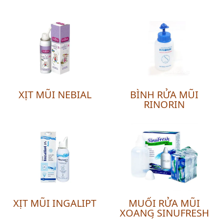
XỊT MŨI NEBIAL
BÌNH RỬA MŨI
RINORIN
XỊT MŨI INGALIPT
MUỐI RỬA MŨI
XOANG SINUFRESH