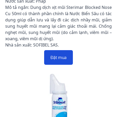
Nước sản xuất: Pháp
Mô tả ngắn: Dung dịch xịt mũi Sterimar Blocked Nose
Cu 50ml có thành phần chính là Nước Biển Sâu có tác
dụng giúp dẫn lưu và lấy đi các dịch nhầy mũi, giảm
sung huyết mũi mang lại cảm giác thoải mái. Chống
nghẹt mũi, sung huyết mũi (do cảm lạnh, viêm mũi –
xoang, viêm mũi dị ứng).
Nhà sản xuất: SOFIBEL SAS.
Đặt mua