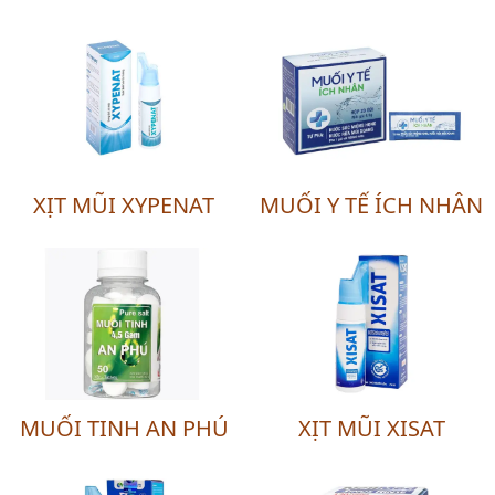
XỊT MŨI XYPENAT
MUỐI Y TẾ ÍCH NHÂN
MUỐI TINH AN PHÚ
XỊT MŨI XISAT