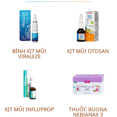
BÌNH XỊT MŨI
XỊT MŨI OTOSAN
VIRALEZE
XỊT MŨI INFLUPROP
THUỐC BUONA
NEBIANAX 3