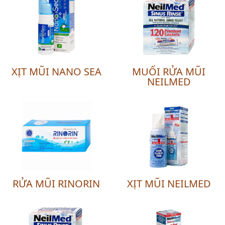
XỊT MŨI NANO SEA
MUỐI RỬA MŨI
NEILMED
RỬA MŨI RINORIN
XỊT MŨI NEILMED