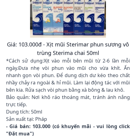
Giá: 103.000đ - Xịt mũi Sterimar phun sương vô
trùng Sterima chai 50ml
*Cách sử dụng:Xịt vào mỗi bên mũi từ 2-6 lần mỗi
ngày.Đưa nhẹ vòi phun vào mũi cho vừa khít. Ấn
nhanh gọn vòi phun. Để dung dịch dư kéo theo chất
nhầy chảy ra ngoài & hỉ mũi. Làm lại động tác với mũi
bên kia. Rửa sạch vòi phun bằng xà bông & lau khô.
Bảo quản: Nơi khô ráo thoáng mát, tránh ánh nắng
trực tiếp.
Dung tích: 50ml
Sản xuất tại: Pháp
- Giá bán: 103.000 (có khuyến mãi - vui lòng click
"Đặt mua")