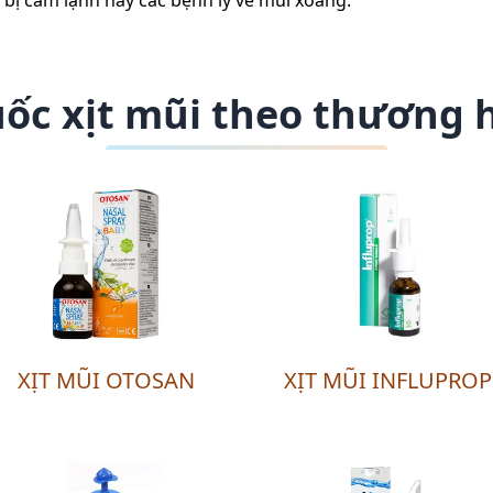
 bị cảm lạnh hay các bệnh lý về mũi xoang.
ốc xịt mũi theo thương 
XỊT MŨI OTOSAN
XỊT MŨI INFLUPROP