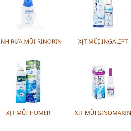
ÌNH RỬA MŨI RINORIN
XỊT MŨI INGALIPT
XỊT MŨI HUMER
XỊT MŨI SINOMARI