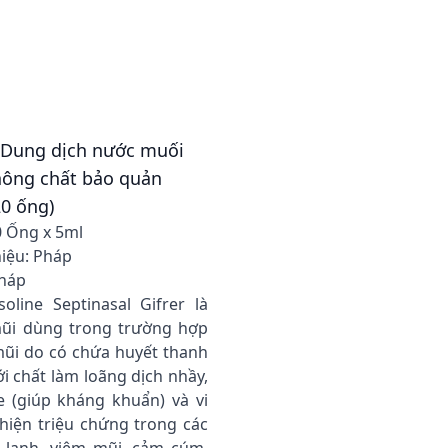
- Dung dịch nước muối
hông chất bảo quản
0 ống)
0 Ống x 5ml
iệu: Pháp
Pháp
oline Septinasal Gifrer là
ũi dùng trong trường hợp
mũi do có chứa huyết thanh
ới chất làm loãng dịch nhầy,
e (giúp kháng khuẩn) và vi
hiện triệu chứng trong các