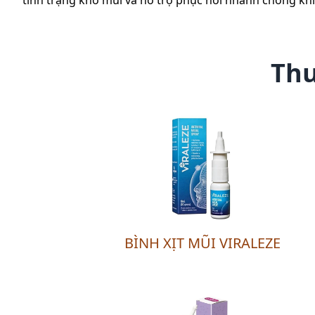
tình trạng khô mũi và hỗ trợ phục hồi nhanh chóng khi
Thu
BÌNH XỊT MŨI VIRALEZE