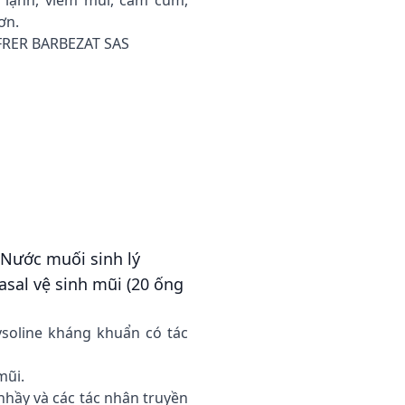
lạnh, viêm mũi, cảm cúm,
ơn.
IFRER BARBEZAT SAS
 Nước muối sinh lý
asal vệ sinh mũi (20 ống
soline kháng khuẩn có tác
mũi.
 nhầy và các tác nhân truyền