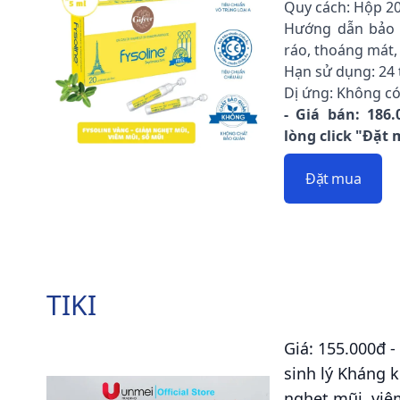
Quy cách: Hộp 20
Hướng dẫn bảo 
ráo, thoáng mát,
Hạn sử dụng: 24 
Dị ứng: Không c
- Giá bán: 186.
lòng click "Đặt
Đặt mua
TIKI
Giá: 155.000đ -
sinh lý Kháng 
nghẹt mũi, viê