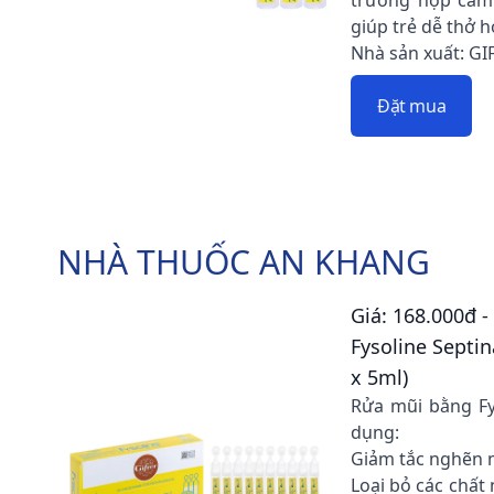
trường hợp cảm 
giúp trẻ dễ thở h
Nhà sản xuất: G
Đặt mua
NHÀ THUỐC AN KHANG
Giá: 168.000đ -
Fysoline Septin
x 5ml)
Rửa mũi bằng Fy
dụng:
Giảm tắc nghẽn 
Loại bỏ các chất