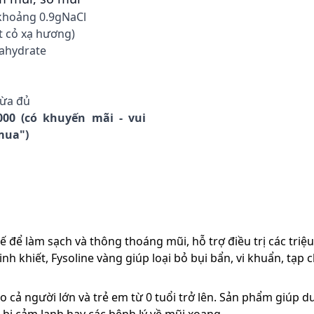
khoảng 0.9gNaCl
t cỏ xạ hương)
tahydrate
vừa đủ
000 (có khuyến mãi - vui
 mua")
kế để làm sạch và thông thoáng mũi, hỗ trợ điều trị các tri
nh khiết, Fysoline vàng giúp loại bỏ bụi bẩn, vi khuẩn, tạp 
o cả người lớn và trẻ em từ 0 tuổi trở lên. Sản phẩm giúp 