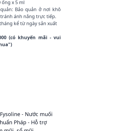
 ống x 5 ml
quản: Bảo quản ở nơi khô
 tránh ánh nắng trực tiếp.
tháng kể từ ngày sản xuất
ó
000 (có khuyến mãi - vui
 mua")
 Fysoline - Nước muối
khuẩn Pháp - Hỗ trợ
m mũi, sổ mũi